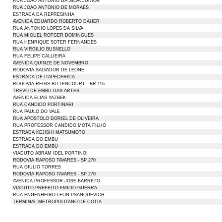
RUA JOAO ANTONIO DA SILVA JUNIOR
RUA JOAO ANTONIO DE MORAES
ESTRADA DA REPRESINHA
AVENIDA EDUARDO ROBERTO DAHER
RUA ANTONIO LOPES DA SILVA
RUA MIGUEL ROTGER DOMINGUES
RUA HENRIQUE SOTER FERNANDES
RUA VIRGILIO BUSNELLO
RUA FELIPE CALLIEIRA
AVENIDA QUINZE DE NOVEMBRO
RODOVIA SALVADOR DE LEONE
ESTRADA DE ITAPECERICA
RODOVIA REGIS BITTENCOURT - BR 116
TREVO DE EMBU DAS ARTES
AVENIDA ELIAS YAZBEK
RUA CANDIDO PORTINARI
RUA PAULO DO VALE
RUA APOSTOLO DORIEL DE OLIVEIRA
RUA PROFESSOR CANDIDO MOTA FILHO
ESTRADA KEJISHI MATSUMOTO
ESTRADA DO EMBU
ESTRADA DO EMBU
VIADUTO ABRAM IDEL PORTINOI
RODOVIA RAPOSO TAVARES - SP 270
RUA GIULIO TORRES
RODOVIA RAPOSO TAVARES - SP 270
AVENIDA PROFESSOR JOSE BARRETO
VIADUTO PREFEITO EMILIO GUERRA
RUA ENGENHEIRO LEON PSANQUEVICH
TERMINAL METROPOLITANO DE COTIA