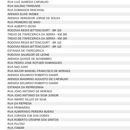
RUA LUIZ ALMEIDA CARVALHO
RUA SOLANO TRINDADE
RUA DOMINGOS PASCHOAL
AVENIDA ELIAS YAZBEK
AVENIDA VEREADOR JORGE DE SOUZA
RUA PRIMEIRO DE MAIO
RUA ALBERTO GIOSA
RODOVIA REGIS BITTENCOURT - BR 116
TREVO DE ITAPECERICA DA SERRA - KM 285
TREVO DE ITAPECERICA DA SERRA - KM 285
RODOVIA REGIS BITTENCOURT - BR 116
RODOVIA REGIS BITTENCOURT - BR 116
ESTRADA DE ITAPECERICA
RODOVIA SALVADOR DE LEONE
AVENIDA QUINZE DE NOVEMBRO
RUA PEDRO JOSE ROTGER DOMINGUES
RUA SAO JOAO
RUA MAJOR MANOEL FRANCISCO DE MORAES
AVENIDA EDUARDO ROBERTO DAHER
AVENIDA MAXIMINO AUGUSTO DE CARVALHO
AVENIDA EDUARDO ROBERTO DAHER
ESTRADA DA REPRESINHA
RUA JOAO ANTONIO DE MORAES
RUA JOAO ANTONIO DA SILVA JUNIOR
RUA AMARO SILLES DA SILVA
RUA DA REPRESA
RUA PRIMAVERA
RUA ALMERINDO PEREIRA BUENO
RUA ZORAIDE EVA DAS DORES
RUA ROBERTO CRISPIM DOS SANTOS
RUA PLUTAO
RUA ITAMAR