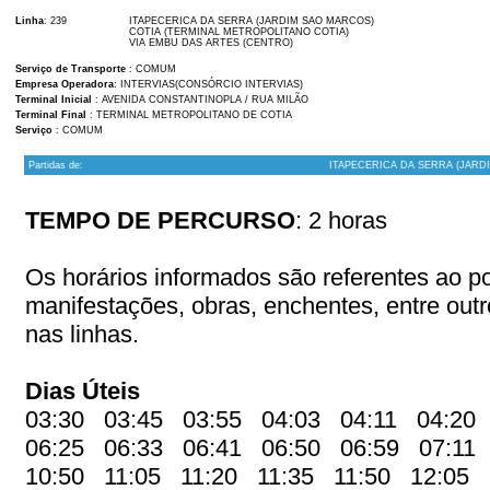
Linha
: 239
ITAPECERICA DA SERRA (JARDIM SAO MARCOS)
COTIA (TERMINAL METROPOLITANO COTIA)
VIA EMBU DAS ARTES (CENTRO)
Serviço de Transporte
: COMUM
Empresa Operadora
: INTERVIAS(CONSÓRCIO INTERVIAS)
Terminal Inicial
: AVENIDA CONSTANTINOPLA / RUA MILÃO
Terminal Final
: TERMINAL METROPOLITANO DE COTIA
Serviço
: COMUM
Partidas de:
ITAPECERICA DA SERRA (JARD
TEMPO DE PERCURSO
: 2 horas
Os horários informados são referentes ao pon
manifestações, obras, enchentes, entre out
nas linhas.
Dias Úteis
03:30 03:45 03:55 04:03 04:11 04:20
06:25 06:33 06:41 06:50 06:59 07:11
10:50 11:05 11:20 11:35 11:50 12:05