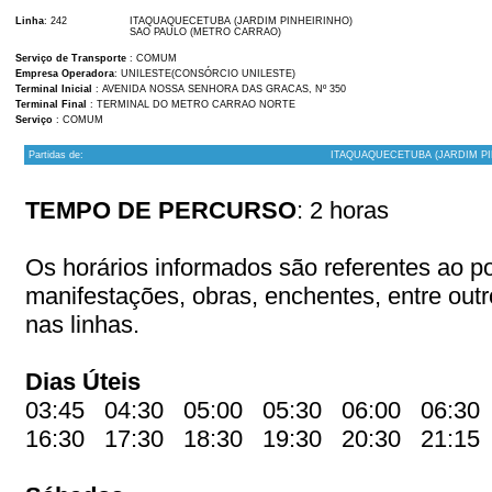
Linha
: 242
ITAQUAQUECETUBA (JARDIM PINHEIRINHO)
SAO PAULO (METRO CARRAO)
Serviço de Transporte
: COMUM
Empresa Operadora
: UNILESTE(CONSÓRCIO UNILESTE)
Terminal Inicial
: AVENIDA NOSSA SENHORA DAS GRACAS, Nº 350
Terminal Final
: TERMINAL DO METRO CARRAO NORTE
Serviço
: COMUM
Partidas de:
ITAQUAQUECETUBA (JARDIM PI
TEMPO DE PERCURSO
: 2 horas
Os horários informados são referentes ao pon
manifestações, obras, enchentes, entre out
nas linhas.
Dias Úteis
03:45 04:30 05:00 05:30 06:00 06:30
16:30 17:30 18:30 19:30 20:30 21:1