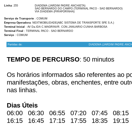
Linha
: 255
DIADEMA (JARDIM PADRE ANCHIETA)
SAO BERNARDO DO CAMPO (TERMINAL PACO - SAO BERNARDO)
VIA DIADEMA (PIRAPORINHA)
Serviço de Transporte
: COMUM
Empresa Operadora
: NEXTMOBILIDADE(ABC SISTEMA DE TRANSPORTE SPE S.A.)
Terminal Inicial
: AV Da.IDA C.MAGRINI/R. CON.JANUARIO CUNHA BARBOSA
Terminal Final
: TERMINAL PACO - SAO BERNARDO
Serviço
: COMUM
Partidas de:
DIADEMA (JARDIM PADRE ANCH
TEMPO DE PERCURSO
: 50 minutos
Os horários informados são referentes ao pon
manifestações, obras, enchentes, entre out
nas linhas.
Dias Úteis
06:00 06:30 06:55 07:20 07:45 08:15
16:15 16:45 17:15 17:55 18:35 19:1