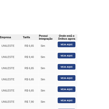
Possui
Onde está o
Empresa
Tarifa
Integração
ônibus agora
UNILESTE
R$ 6,65
Sim
UNILESTE
R$ 9,40
Sim
UNILESTE
R$ 6,65
Sim
UNILESTE
R$ 6,65
Sim
UNILESTE
R$ 6,65
Sim
UNILESTE
R$ 7,90
Sim