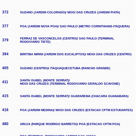
372
SUZANO (JARDIM COLORADO)/ MOGI DAS CRUZES (JARDIM PIATA)
377
POA (JARDIM NOVA POA)/ SAO PAULO (METRO CORINTHIANS-ITAQUERA)
FERRAZ DE VASCONCELOS (CENTRO)/ SAO PAULO (TERMINAL
379
RODOVIARIO TIETE)
394
BIRITIBA MIRIM (JARDIM DOS EUCALIPTOS)/ MOGI DAS CRUZES (CENTRO)
405
SUZANO (CENTRO)/ ITAQUAQUECETUBA (RANCHO GRANDE)
SANTA ISABEL (MONTE SERRAT)/
411
MOGI DAS CRUZES (TERMINAL RODOVIARIO GERALDO SCAVONE)
415
SANTA ISABEL (MONTE SERRAT)/ GUARAREMA (CHACARA GUANABARA)
416
POA (JARDIM MEDINA)/ MOGI DAS CRUZES (ESTACAO CPTM ESTUDANTES)
480
ARUJA (PARQUE RODRIGO BARRETO)/ POA (ESTACAO CPTM POA)