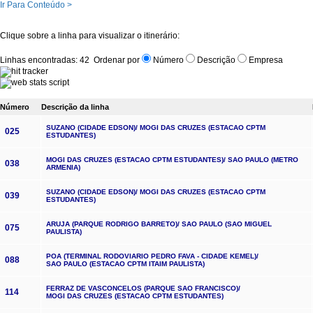
Ir Para Conteúdo >
Clique sobre a linha para visualizar o itinerário:
Linhas encontradas: 42 Ordenar por
Número
Descrição
Empresa
Número
Descrição da linha
SUZANO (CIDADE EDSON)/ MOGI DAS CRUZES (ESTACAO CPTM
025
ESTUDANTES)
MOGI DAS CRUZES (ESTACAO CPTM ESTUDANTES)/ SAO PAULO (METRO
038
ARMENIA)
SUZANO (CIDADE EDSON)/ MOGI DAS CRUZES (ESTACAO CPTM
039
ESTUDANTES)
ARUJA (PARQUE RODRIGO BARRETO)/ SAO PAULO (SAO MIGUEL
075
PAULISTA)
POA (TERMINAL RODOVIARIO PEDRO FAVA - CIDADE KEMEL)/
088
SAO PAULO (ESTACAO CPTM ITAIM PAULISTA)
FERRAZ DE VASCONCELOS (PARQUE SAO FRANCISCO)/
114
MOGI DAS CRUZES (ESTACAO CPTM ESTUDANTES)