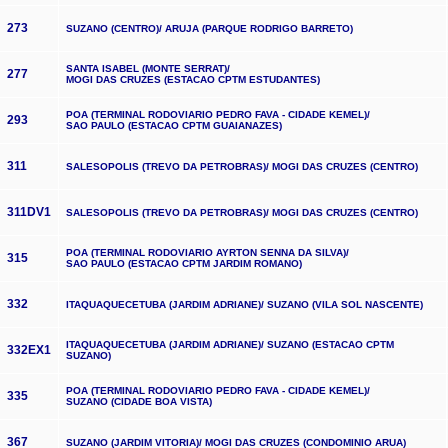
273
SUZANO (CENTRO)/ ARUJA (PARQUE RODRIGO BARRETO)
SANTA ISABEL (MONTE SERRAT)/
277
MOGI DAS CRUZES (ESTACAO CPTM ESTUDANTES)
POA (TERMINAL RODOVIARIO PEDRO FAVA - CIDADE KEMEL)/
293
SAO PAULO (ESTACAO CPTM GUAIANAZES)
311
SALESOPOLIS (TREVO DA PETROBRAS)/ MOGI DAS CRUZES (CENTRO)
311DV1
SALESOPOLIS (TREVO DA PETROBRAS)/ MOGI DAS CRUZES (CENTRO)
POA (TERMINAL RODOVIARIO AYRTON SENNA DA SILVA)/
315
SAO PAULO (ESTACAO CPTM JARDIM ROMANO)
332
ITAQUAQUECETUBA (JARDIM ADRIANE)/ SUZANO (VILA SOL NASCENTE)
ITAQUAQUECETUBA (JARDIM ADRIANE)/ SUZANO (ESTACAO CPTM
332EX1
SUZANO)
POA (TERMINAL RODOVIARIO PEDRO FAVA - CIDADE KEMEL)/
335
SUZANO (CIDADE BOA VISTA)
367
SUZANO (JARDIM VITORIA)/ MOGI DAS CRUZES (CONDOMINIO ARUA)