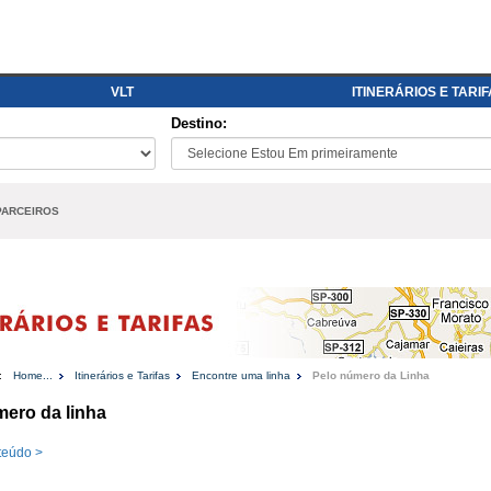
VLT
ITINERÁRIOS E TARI
Destino:
PARCEIROS
:
Home...
Itinerários e Tarifas
Encontre uma linha
Pelo número da Linha
mero da linha