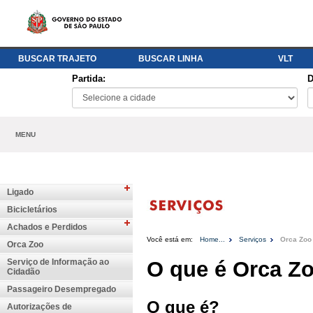
BUSCAR TRAJETO
BUSCAR LINHA
VLT
Partida:
D
MENU
Ligado
Bicicletários
Achados e Perdidos
Você está em:
Home...
Serviços
Orca Zoo
Orca Zoo
Serviço de Informação ao
O que é Orca Z
Cidadão
Passageiro Desempregado
O que é?
Autorizações de