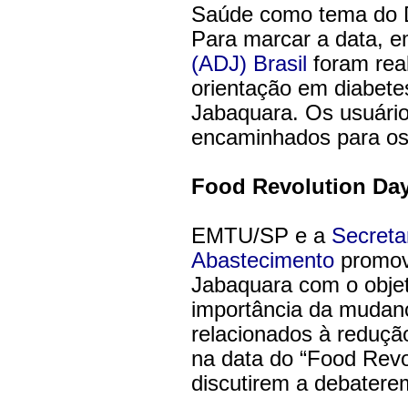
Saúde como tema do Di
Para marcar a data, 
(ADJ) Brasil
foram real
orientação em diabete
Jabaquara. Os usuári
encaminhados para os
Food Revolution Da
EMTU/SP e a
Secreta
Abastecimento
promov
Jabaquara com o objet
importância da mudanç
relacionados à reduçã
na data do “Food Revo
discutirem a debatere