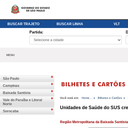
BUSCAR TRAJETO
BUSCAR LINHA
VLT
Partida:
D
MENU
São Paulo
Campinas
Baixada Santista
Você está em:
Home...
Bilhetes e Cartões
Vale do Paraíba e Litoral
Norte
Unidades de Saúde do SUS cr
Sorocaba