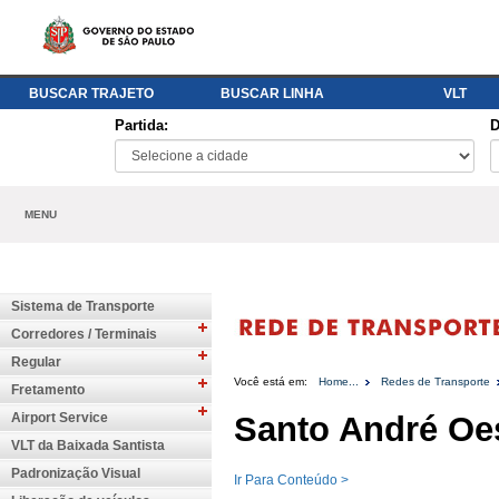
BUSCAR TRAJETO
BUSCAR LINHA
VLT
Partida:
D
MENU
Sistema de Transporte
Corredores / Terminais
Regular
Você está em:
Home...
Redes de Transporte
Fretamento
Airport Service
Santo André Oe
VLT da Baixada Santista
Padronização Visual