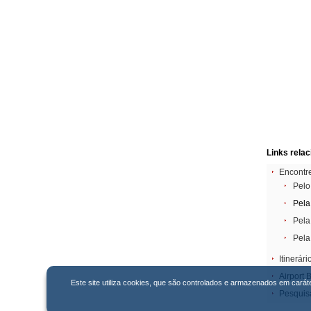
Links rela
Encontr
Pel
Pela 
Pela
Pel
Itinerári
Airport 
Este site utiliza cookies, que são controlados e armazenados em carát
Pesquis