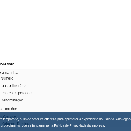
cionados:
e uma linha
o Número
rua do Itinerário
 empresa Operadora
a Denominação
o e Tarifário
BusService
er temporário, a fim de obter estatísticas para aprimorar a experiência do usuário. A naveg
a Origem - Destino
procedimento, que se fundamenta na
Política de Privacidade
da empresa.