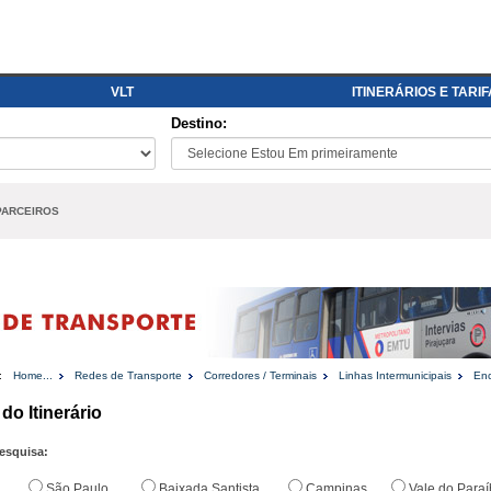
VLT
ITINERÁRIOS E TARI
Destino:
PARCEIROS
:
Home...
Redes de Transporte
Corredores / Terminais
Linhas Intermunicipais
Enc
 do Itinerário