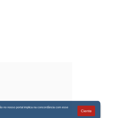
ação no nosso portal implica na concordância com esse
Ciente